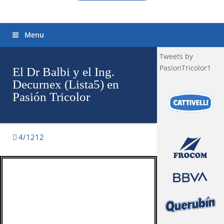
Menu
Tweets by
PasionTricolor1
El Dr Balbi y el Ing.
Decurnex (Lista5) en
Pasión Tricolor
4/1212