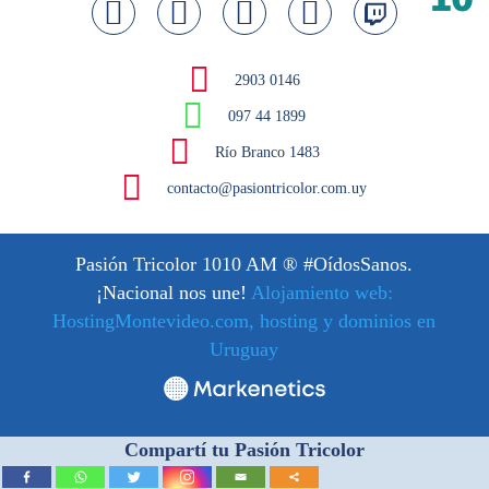
2903 0146
097 44 1899
Río Branco 1483
contacto@pasiontricolor.com.uy
Pasión Tricolor 1010 AM
® #OídosSanos.
¡Nacional nos une!
Alojamiento web:
HostingMontevideo.com, hosting y dominios en
Uruguay
Compartí tu Pasión Tricolor