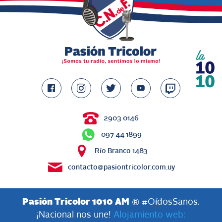
2903 0146
097 44 1899
Río Branco 1483
contacto@pasiontricolor.com.uy
Pasión Tricolor 1010 AM
® #OídosSanos.
¡Nacional nos une!
Alojamiento web: