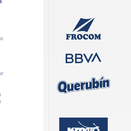
o
as
or
n
n
e