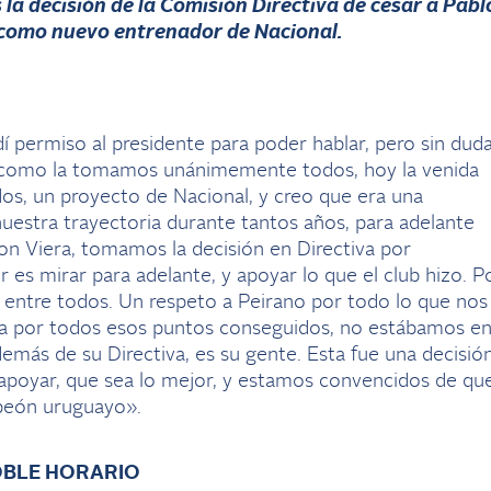
 la decisión de la Comisión Directiva de cesar a Pabl
 como nuevo entrenador de Nacional.
dí permiso al presidente para poder hablar, pero sin dud
sí como la tomamos unánimemente todos, hoy la venida
os, un proyecto de Nacional, y creo que era una
 nuestra trayectoria durante tantos años, para adelante
son Viera, tomamos la decisión en Directiva por
 es mirar para adelante, y apoyar lo que el club hizo. P
entre todos. Un respeto a Peirano por todo lo que nos
uera por todos esos puntos conseguidos, no estábamos e
demás de su Directiva, es su gente. Esta fue una decisió
 apoyar, que sea lo mejor, y estamos convencidos de qu
mpeón uruguayo».
OBLE HORARIO