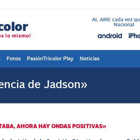
AL AIRE cada vez qu
Nacional
s
Fotos
PasiónTricolor Play
Noticias
gencia de Jadson»
ITABA, AHORA HAY ONDAS POSITIVAS»