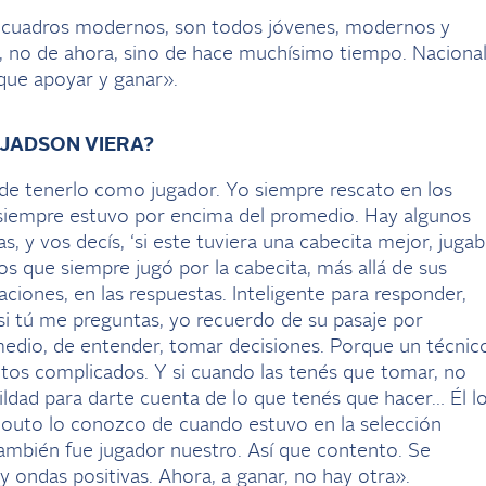
os cuadros modernos, son todos jóvenes, modernos y
, no de ahora, sino de hace muchísimo tiempo. Naciona
 que apoyar y ganar».
 JADSON VIERA?
de tenerlo como jugador. Yo siempre rescato en los
 siempre estuvo por encima del promedio. Hay algunos
as, y vos decís, ‘si este tuviera una cabecita mejor, juga
os que siempre jugó por la cabecita, más allá de sus
aciones, en las respuestas. Inteligente para responder,
si tú me preguntas, yo recuerdo de su pasaje por
medio, de entender, tomar decisiones. Porque un técnic
os complicados. Y si cuando las tenés que tomar, no
mildad para darte cuenta de lo que tenés que hacer… Él l
Souto lo conozco de cuando estuvo en la selección
también fue jugador nuestro. Así que contento. Se
y ondas positivas. Ahora, a ganar, no hay otra».