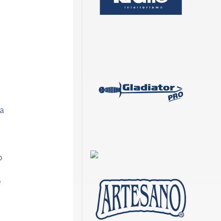
l
ba
o
o