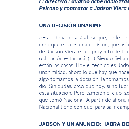
El directivo Eduardo Ache habló tras
Peirano y contratar a Jadson Viera
UNA DECISIÓN UNÁNIME
«Es lindo venir acá al Parque, no le pe
creo que esta es una decisión, que a
de Jadson Viera es un proyecto de tod
obligación estar acá. (…) Siendo fiel a
están las casas. Hoy el técnico es Jad
unanimidad, ahora lo que hay que hacer
algo tomamos la decisión, la tomamos 
dio. Sin dudas, creo que hoy, si no f
esta situación. Pero también el club, a
que tomó Nacional. A partir de ahora,
Nacional tiene con qué, para salir ca
JADSON Y UN ANUNCIO: HABRÁ D