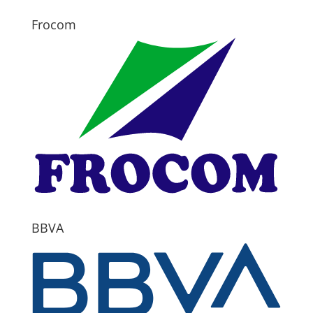
Frocom
BBVA