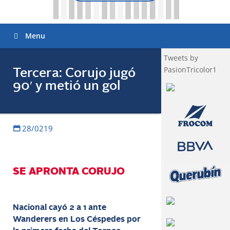
Menu
Tweets by
PasionTricolor1
Tercera: Corujo jugó
90′ y metió un gol
28/0219
SE APRONTA CORUJO
Nacional cayó 2 a 1 ante
Wanderers en Los Céspedes por