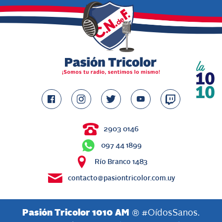
2903 0146
097 44 1899
Río Branco 1483
contacto@pasiontricolor.com.uy
Pasión Tricolor 1010 AM
® #OídosSanos.