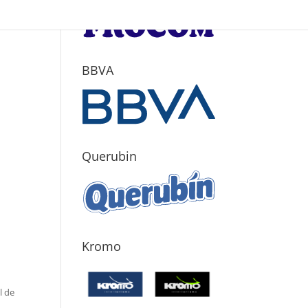
BBVA
Querubin
Kromo
l de