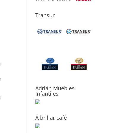
Transur
l
o
Adrián Muebles
Infantiles
l
A brillar café