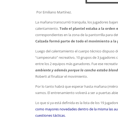
Por Emiliano Martínez.
La mañana transcurrió tranquila, los jugadores bajar
calentamiento.
Todo el plantel estaba a la orden 
correspondientes en la zona de la pantorrilla para d
Calzada formó parte de todo el movimiento a la
Luego del calentamiento el cuerpo técnico dispuso d
“campeonato” recreativo, 10 grupos de 3 jugadores c
entre los 2 equipos más ganadores. Fue ese recreativ
ambiente y además porque la cancha estaba blanda
Roberti al finalizar el movimiento.
Por lo tanto habrá que esperar hasta mañana (miércole
vamos. El entrenamiento volverá a ser a puertas abie
Lo que si ya está definida es la lista de los 19 jugad
como mayores novedades dentro de la misma las aus
cuestiones tácticas.