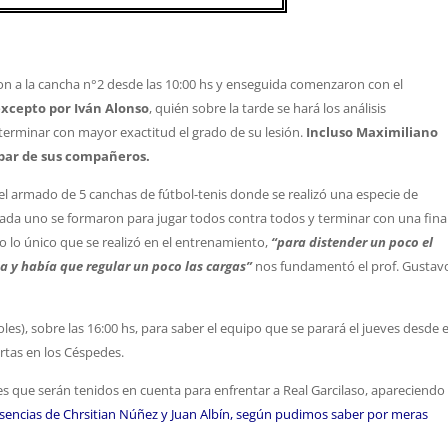
on a la cancha n°2 desde las 10:00 hs y enseguida comenzaron con el
excepto por Iván Alonso
, quién sobre la tarde se hará los análisis
eterminar con mayor exactitud el grado de su lesión.
Incluso Maximiliano
 par de sus compañeros.
el armado de 5 canchas de fútbol-tenis donde se realizó una especie de
ada uno se formaron para jugar todos contra todos y terminar con una fina
o lo único que se realizó en el entrenamiento,
“para distender un poco el
 y había que regular un poco las cargas”
nos fundamentó el prof. Gustav
s), sobre las 16:00 hs, para saber el equipo que se parará el jueves desde e
rtas en los Céspedes.
ores que serán tenidos en cuenta para enfrentar a Real Garcilaso, apareciendo
encias de Chrsitian Núñez y Juan Albín, según pudimos saber por meras