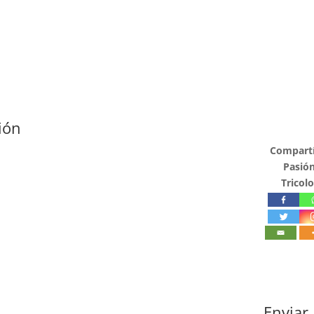
ión
Compartí
Pasió
Tricolo
Enviar