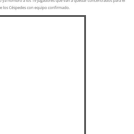
co ya nombró a los 19 jugadores que van a quedar concentrados para el
de los Céspedes con equipo confirmado.