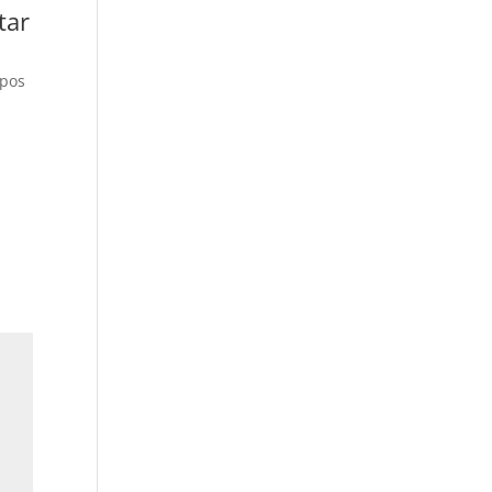
tar
mpos