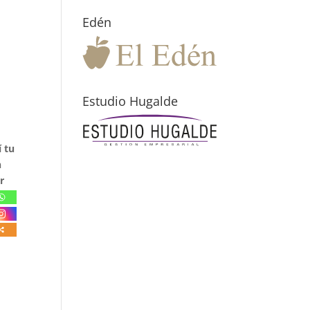
Edén
Estudio Hugalde
 tu
n
r