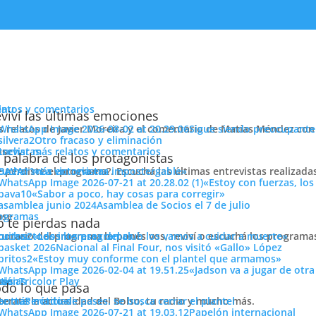
enu
latos y comentarios
viví las últimas emociones
s relatos de Javier Moreira y el comentario de Matías Méndez con 
Sigue siendo preocupante
ara ir por la clasificación
Otro fracaso y eliminación
cuchar más relatos y comentarios
ose
trevistas
 palabra de los protagonistas
e perdiste el programa?. Escuchá las últimas entrevistas realizada
cuchar más entrevistas
«La victoria era impostergable»
«Estoy con fuerzas, los
«Sabor a poco, hay cosas para corregir»
Asamblea de Socios el 7 de julio
ose
ogramas
 te pierdas nada
cilaso por la clasificación a cuartos de final de Copa Libertadores, el plante
 horario del programa lo ponés vos, reviví o escuchá los program
cuchar todos los programas
«Los intereses del club los vamos a cuidar a muerte»
co ya nombró a los 19 jugadores que van a quedar concentrados para el
Nacional al Final Four, nos visitó «Gallo» López
e los Céspedes.
«Estoy muy conforme con el plantel que armamos»
Bava, Álvarez, Romero, Cortés, Diaz, Damonte, Arisme
«Jadson va a jugar de otr
eligió el «Vasco» Arruabarrena.
ose
tos
siónTricolor Play
ticias
do lo que pasa
terate la actualidad del Bolso, tu radio y mucho más.
er más noticias
Período de pases: se busca cerrar el plantel
Papelón internacional