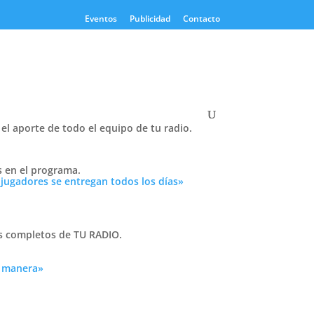
Eventos
Publicidad
Contacto
el aporte de todo el equipo de tu radio.
Twitter
Tweets by PasionTricolor1
s en el programa.
 jugadores se entregan todos los días»
Cativelli
l de
as completos de TU RADIO.
Frocom
ndi,
a manera»