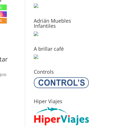
r
Adrián Muebles
Infantiles
A brillar café
tar
Controls
mpos
Hiper Viajes