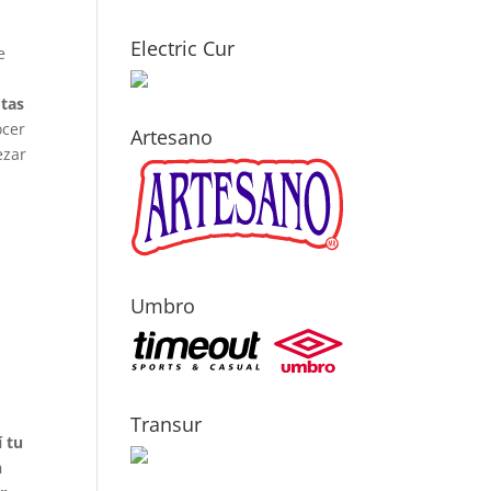
Electric Cur
e
otas
ocer
Artesano
ezar
Umbro
Transur
 tu
n