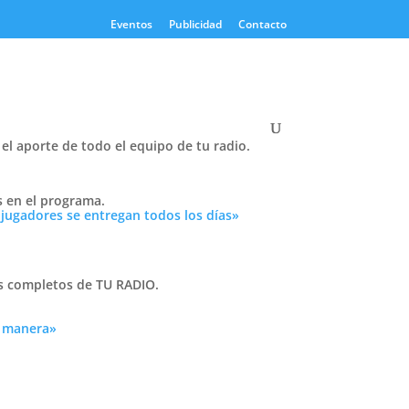
Eventos
Publicidad
Contacto
el aporte de todo el equipo de tu radio.
Twitter
s en el programa.
Tweets by PasionTricolor1
 jugadores se entregan todos los días»
Cativelli
as completos de TU RADIO.
l
 su
a manera»
Frocom
d y
. No