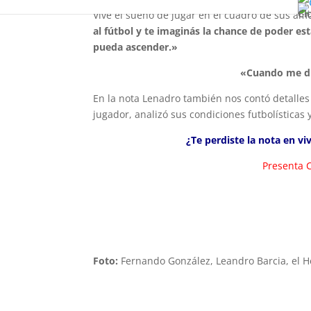
Cl
Vive el sueño de jugar en el cuadro de sus am
al fútbol y te imaginás la chance de poder es
pueda ascender.»
«Cuando me di
En la nota Lenadro también nos contó detalles 
jugador, analizó sus condiciones futbolísticas
¿Te perdiste la nota en v
Presenta C
Foto:
Fernando González, Leandro Barcia, el H