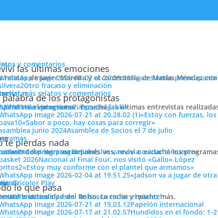
enu
latos y comentarios
viví las últimas emociones
s relatos de Javier Moreira y el comentario de Matías Méndez con 
Sigue siendo preocupante
Otro fracaso y eliminación
cuchar más relatos y comentarios
ose
trevistas
Barcia
 palabra de los protagonistas
e perdiste el programa?. Escuchá las últimas entrevistas realizada
cuchar más entrevistas
«La victoria era impostergable»
«Estoy con fuerzas, los
«Sabor a poco, hay cosas para corregir»
Asamblea de Socios el 7 de julio
ose
ogramas
 te pierdas nada
 horario del programa lo ponés vos, reviví o escuchá los program
cuchar todos los programas
«Los intereses del club los vamos a cuidar a muerte»
sión de Nacional visitó los estudios de
Pasión Tricolor Cx28 Imparcia
Nacional al Final Four, nos visitó «Gallo» López
destinamos a nuestras formativas.
Leandro es fanático de Nacional,
«Estoy muy conforme con el plantel que armamos»
«Jadson va a jugar de otr
 venir a probarse a principios de año. El Floridense nos contó su
ose
tos
siónTricolor Play
ticias
do lo que pasa
.
«Terminé el liceo y me tenía que venir a estudiar acá a la faculta
terate la actualidad del Bolso, tu radio y mucho más.
er más noticias
Período de pases: se busca cerrar el plantel
 Nacional decidí venir a probarme a Nacional porque soy hincha
Papelón internacional
como van muchos a probarse.»
Hundidos en el fondo: 1-2