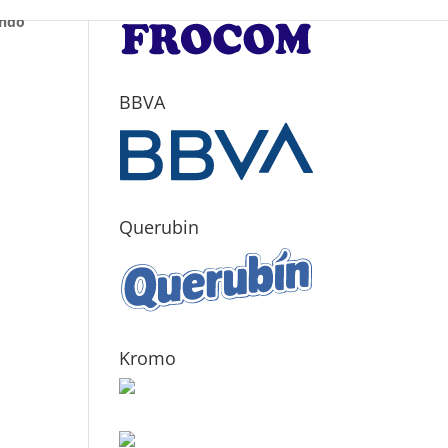
ando
BBVA
Querubin
Kromo