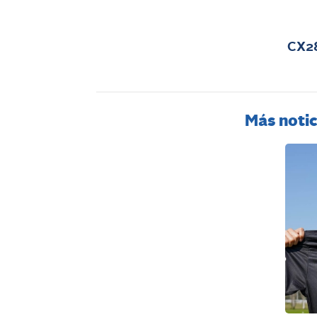
CX28
Más notic