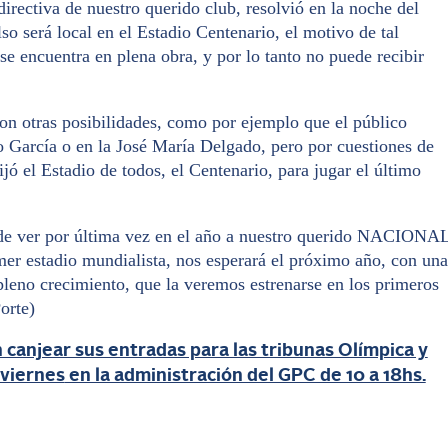
directiva de nuestro querido club, resolvió en la noche del
lso será local en el Estadio Centenario, el motivo de tal
se encuentra en plena obra, y por lo tanto no puede recibir
tras posibilidades, como por ejemplo que el público
io García o en la José María Delgado, pero por cuestiones de
fijó el Estadio de todos, el Centenario, para jugar el último
de ver por última vez en el año a nuestro querido NACIONA
stadio mundialista, nos esperará el próximo año, con una
pleno crecimiento, que la veremos estrenarse en los primeros
orte)
 canjear sus entradas para las tribunas Olímpica y
 viernes
en la administración del GPC de 10 a 18hs.