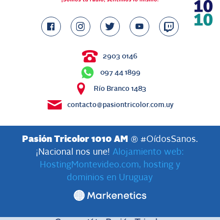
2903 0146
097 44 1899
Río Branco 1483
contacto@pasiontricolor.com.uy
Pasión Tricolor 1010 AM
® #OídosSanos.
¡Nacional nos une!
Alojamiento web:
HostingMontevideo.com, hosting y
dominios en Uruguay