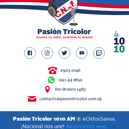
2903 0146
097 44 1899
Río Branco 1483
contacto@pasiontricolor.com.uy
Pasión Tricolor 1010 AM
® #OídosSanos.
¡Nacional nos une!
Alojamiento web: