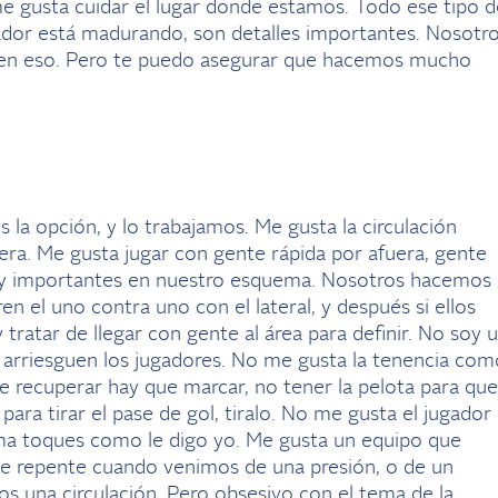
e gusta cuidar el lugar donde estamos. Todo ese tipo d
gador está madurando, son detalles importantes. Nosotr
 en eso. Pero te puedo asegurar que hacemos mucho
la opción, y lo trabajamos. Me gusta la circulación
uera. Me gusta jugar con gente rápida por afuera, gente
uy importantes en nuestro esquema. Nosotros hacemos
en el uno contra uno con el lateral, y después si ellos
 tratar de llegar con gente al área para definir. No soy 
 arriesguen los jugadores. No me gusta la tenencia com
 recuperar hay que marcar, no tener la pelota para que
 para tirar el pase de gol, tiralo. No me gusta el jugador
uma toques como le digo yo. Me gusta un equipo que
 De repente cuando venimos de una presión, o de un
os una circulación. Pero obsesivo con el tema de la