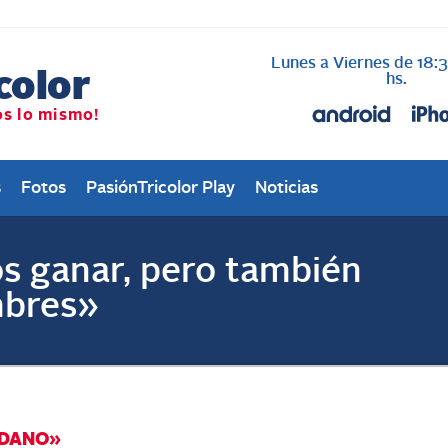
Lunes a Viernes de 18:
AL AIRE cada vez qu
Nacional
hs.
s
Fotos
PasiónTricolor Play
Noticias
s ganar, pero también
mbres»
RDANO»