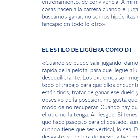
entrenamiento, de convivencia. A mi m
cosas hacen a la carrera cuando el ju
buscamos ganar, no somos hipócritas
hincapié en todo lo otro».
EL ESTILO DE LIGÜERA COMO DT
«Cuando se puede salir jugando, damos 
rápida de la pelota, para que llegue af
desequilibrante. Los extremos son m
todo el trabajo para que ellos encuentr
están finos, tratar de ganar ese duelo y
obsesivo de la posesión, me gusta que
modo de no recuperar. Cuando hay que
el otro no la tenga. Arriesgue. Si tenés
que hace pasecito para el costado, s
cuando tiene que ser vertical, lo sea.
desgaste, sí, lectura de juego, y hacem