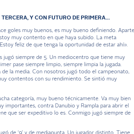
 TERCERA, Y CON FUTURO DE PRIMERA…
ace goles muy buenos, es muy bueno definiendo. Apart
stoy muy contento en que haya subido. La meta
 Estoy feliz de que tenga la oportunidad de estar ahí».
 jugó siempre de 5. Un mediocentro que tiene muy
rimer pase siempre limpio, siempre limpia la jugada.
 de la media. Con nosotros jugó todo el campeonato,
uy contentos con su rendimiento. Se sintió muy
ha categoría, muy bueno técnicamente. Va muy bien
uy importantes, contra Danubio y Rampla para abrir el
iene que ser expeditivo lo es. Conmigo jugó siempre de
gó de ‘9’ y de mediapunta. Un jugador distinto. Tiene