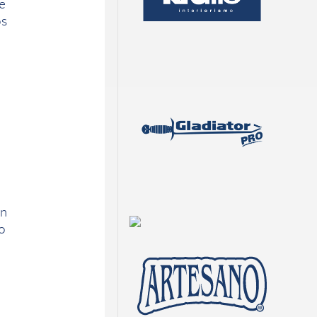
e
os
un
o