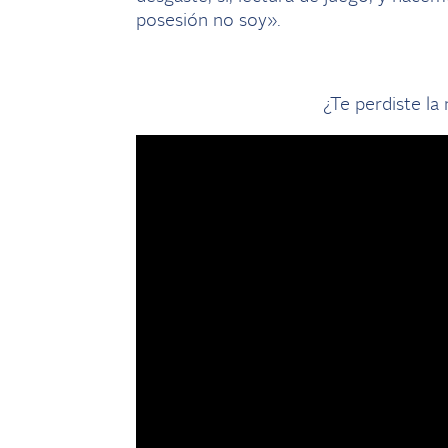
posesión no soy».
¿Te perdiste la