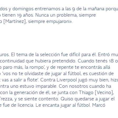
bados y domingos entrenamos a las 9 de la mañana porq
o tienen 19 años. Nunca un problema, siempre
o [Martínez], siempre empujaron».
os. El tema de la selección fue difícil para él. Entró m
a continuidad que hubiera pretendido. Cuando tenés 18 o
‘no paro más, la rompo’, y de repente te encontrás allá
 ‘vos no te olvidaste de jugar al fútbol, es cuestión de
as a salir a flote’. Contra Liverpool jugó muy bien, hiz
 contra uno estuvo imparable. Con nosotros cuando ha
on la generación de él, se junta con Thiago [Vecino],
rezza, y se siente contento. Quiso quedarse a jugar el
e fue de licencia. Le encanta jugar al fútbol. Marcó