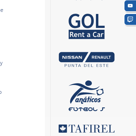
ue
uy
o