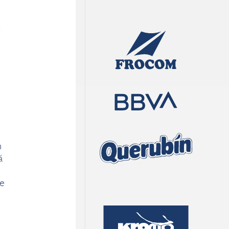
n
á
de