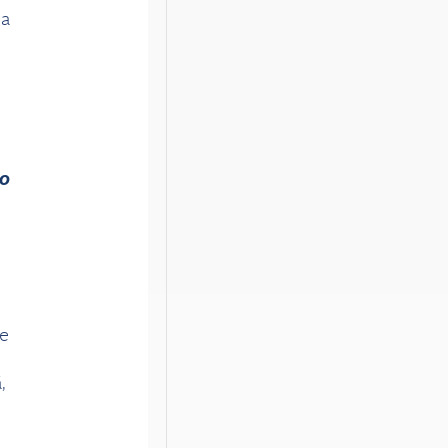
da
no
te
,