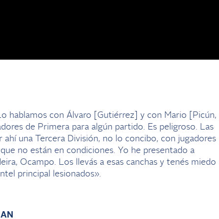
. Lo hablamos con Álvaro [Gutiérrez] y con Mario [Picún,
adores de Primera para algún partido. Es peligroso. Las
 ahí una Tercera División, no lo concibo, con jugadores
 que no están en condiciones. Yo he presentado a
deira, Ocampo. Los llevás a esas canchas y tenés miedo
ntel principal lesionados».
CAN