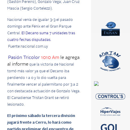
(Gastón Pereiro), Gonzalo Vega; Juan Cruz
Mascia (Sergio Cortelezzi).
Nacional venía de igualar 3-3 el pasado
domingo ante Fénix en el Gran Parque
Central.
El Decano suma 7 unidades tras
cuatro fechas disputadas.
Fuente:nacional.com.uy
Pasión Tricolor
1010 Am
le agrega
al informe
que la victoria de Nacional
tomó más valor ya que el Decano iba
perdiendo 1 a 0 y lo dio vuelta para
finalmente vencer al palermitano por 3 a 2
con destacada actuación de Gonzalo Vega.
El Canadiense Tristan Grant se retiró
lesionado.
El próximo sábado la tercera división
jugará frente a Cerro, lo hará como
partido preliminar del encuentro de