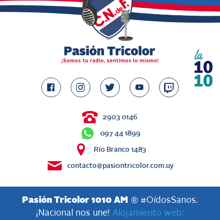
2903 0146
097 44 1899
Río Branco 1483
contacto@pasiontricolor.com.uy
Pasión Tricolor 1010 AM
® #OídosSanos.
¡Nacional nos une!
Alojamiento web: