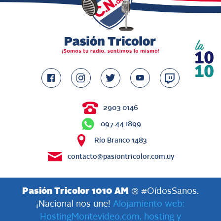
2903 0146
097 44 1899
Río Branco 1483
contacto@pasiontricolor.com.uy
Pasión Tricolor 1010 AM
® #OídosSanos.
¡Nacional nos une!
Alojamiento web:
HostingMontevideo.com, hosting y