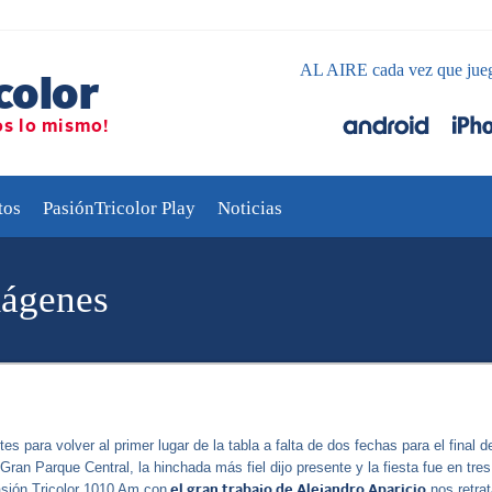
AL AIRE cada vez que jue
tos
PasiónTricolor Play
Noticias
mágenes
es para volver al primer lugar de la tabla a falta de dos fechas para el final d
ran Parque Central, la hinchada más fiel dijo presente y la fiesta fue en tres
asión Tricolor 1010 Am con
nos retrat
el gran trabajo de Alejandro Aparicio