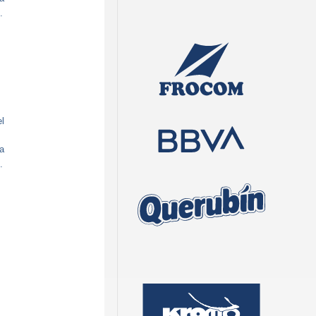
.
el
a
.