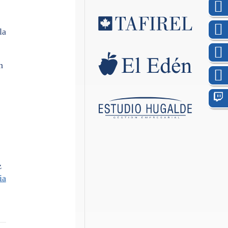
la
n
z
ia