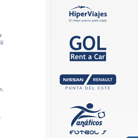
r
lí
o,
z