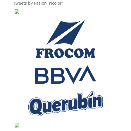
Tweets by PasionTricolor1