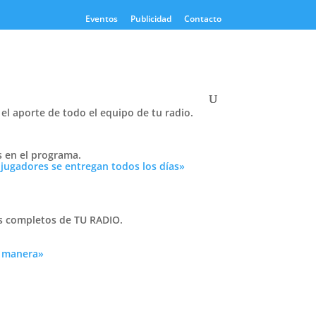
Eventos
Publicidad
Contacto
el aporte de todo el equipo de tu radio.
Twitter
s en el programa.
Tweets by PasionTricolor1
 jugadores se entregan todos los días»
Cativelli
as completos de TU RADIO.
on
 el
a manera»
Frocom