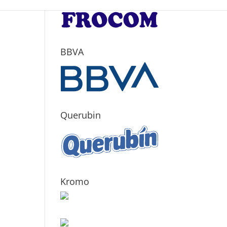
BBVA
Querubin
Kromo