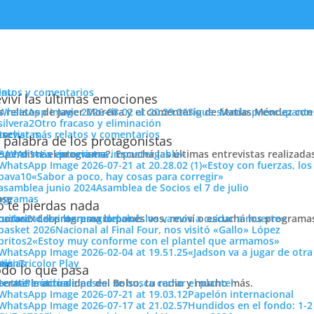
enu
latos y comentarios
viví las últimas emociones
s relatos de Javier Moreira y el comentario de Matías Méndez con 
Sigue siendo preocupante
Otro fracaso y eliminación
cuchar más relatos y comentarios
ose
trevistas
 palabra de los protagonistas
e perdiste el programa?. Escuchá las últimas entrevistas realizada
cuchar más entrevistas
«La victoria era impostergable»
«Estoy con fuerzas, los
uración del Club Social
«Sabor a poco, hay cosas para corregir»
Asamblea de Socios el 7 de julio
ose
ogramas
 te pierdas nada
 horario del programa lo ponés vos, reviví o escuchá los program
cuchar todos los programas
«Los intereses del club los vamos a cuidar a muerte»
Nacional al Final Four, nos visitó «Gallo» López
DE PRIMER NIVEL, CON LAS MEJORES INSTALACIONES» Hablamos c
«Estoy muy conforme con el plantel que armamos»
bras y Patrimonio de Nacional. Este lunes se inauguró oficialmente
«Jadson va a jugar de otr
ose
tos
siónTricolor Play
ticias
. Un...
do lo que pasa
terate la actualidad del Bolso, tu radio y mucho más.
er más noticias
Período de pases: se busca cerrar el plantel
Papelón internacional
Hundidos en el fondo: 1-2