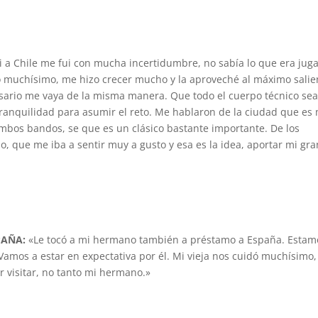
a Chile me fui con mucha incertidumbre, no sabía lo que era jug
vió muchísimo, me hizo crecer mucho y la aproveché al máximo sali
ario me vaya de la misma manera. Que todo el cuerpo técnico se
anquilidad para asumir el reto. Me hablaron de la ciudad que es
ambos bandos, se que es un clásico bastante importante. De los
que me iba a sentir muy a gusto y esa es la idea, aportar mi gra
PAÑA:
«Le tocó a mi hermano también a préstamo a España. Estam
Vamos a estar en expectativa por él. Mi vieja nos cuidó muchísimo,
r visitar, no tanto mi hermano.»