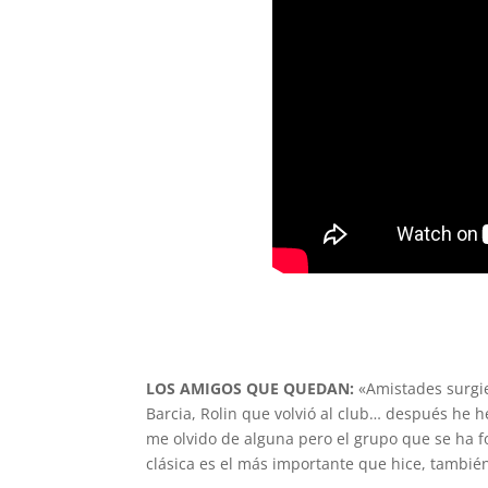
LOS AMIGOS QUE QUEDAN:
«Amistades surgie
Barcia, Rolin que volvió al club… después he h
me olvido de alguna pero el grupo que se ha for
clásica es el más importante que hice, tambié