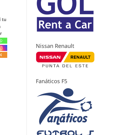
 tu
n
r
Nissan Renault
Fanáticos F5