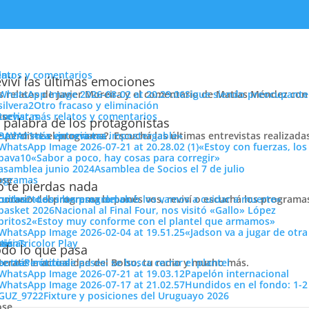
enu
latos y comentarios
viví las últimas emociones
s relatos de Javier Moreira y el comentario de Matías Méndez con 
Sigue siendo preocupante
Otro fracaso y eliminación
cuchar más relatos y comentarios
ose
trevistas
 palabra de los protagonistas
e perdiste el programa?. Escuchá las últimas entrevistas realizada
cuchar más entrevistas
«La victoria era impostergable»
ernamente agradecido por el cari
«Estoy con fuerzas, los
odos estos años»
«Sabor a poco, hay cosas para corregir»
Asamblea de Socios el 7 de julio
ose
ogramas
 te pierdas nada
 horario del programa lo ponés vos, reviví o escuchá los program
cuchar todos los programas
«Los intereses del club los vamos a cuidar a muerte»
Nacional al Final Four, nos visitó «Gallo» López
«Estoy muy conforme con el plantel que armamos»
«Jadson va a jugar de otr
ose
tos
siónTricolor Play
ticias
do lo que pasa
terate la actualidad del Bolso, tu radio y mucho más.
er más noticias
Período de pases: se busca cerrar el plantel
Papelón internacional
N TRICOLOR
sobre su pase a Rosario Central, agradeció a la gent
Hundidos en el fondo: 1-2
Fixture y posiciones del Uruguayo 2026
sociales y más. ¡ARRIBA COLO, NACIONAL SIEMPRE SERÁ TU CASA!
ose