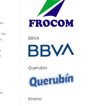
des
e de
BBVA
os
s
s
Querubin
ue
Kromo