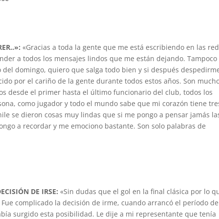
ER..»:
«Gracias a toda la gente que me está escribiendo en las re
ponder a todos los mensajes lindos que me están dejando. Tampoco
do del domingo, quiero que salga todo bien y si después despedirm
cido por el cariño de la gente durante todos estos años. Son much
os desde el primer hasta el último funcionario del club, todos los
na, como jugador y todo el mundo sabe que mi corazón tiene tre
Chile se dieron cosas muy lindas que si me pongo a pensar jamás la
pongo a recordar y me emociono bastante. Son solo palabras de
ECISIÓN DE IRSE:
«Sin dudas que el gol en la final clásica por lo q
o. Fue complicado la decisión de irme, cuando arrancó el período de
ía surgido esta posibilidad. Le dije a mi representante que tenía