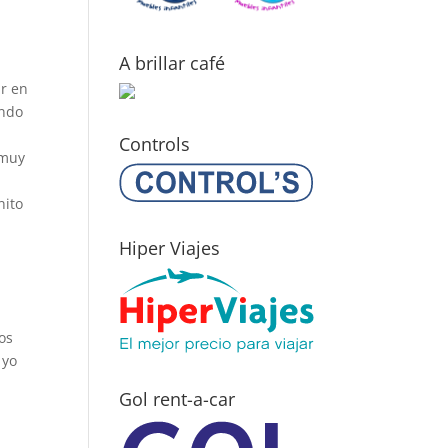
A brillar café
ar en
endo
a
Controls
 muy
nito
Hiper Viajes
os
 yo
Gol rent-a-car