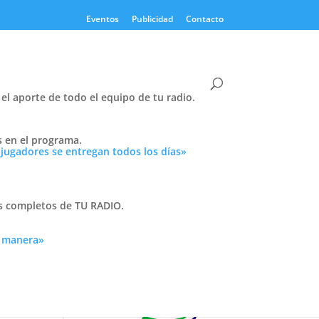
Eventos
Publicidad
Contacto
el aporte de todo el equipo de tu radio.
s en el programa.
ño
Twitter
 jugadores se entregan todos los días»
Tweets by PasionTricolor1
Cativelli
as completos de TU RADIO.
a manera»
e
Frocom