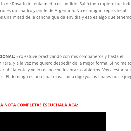
lo de Rosario lo tenía medio escondido. Salió todo rápido, fue tod
rio es un cuadro grande de Argentina. No es ningún reproche al
os una mitad de la cancha que da envidia y eso es algo que tenem
CIONAL:
«Yo estuve practicando con mis compañeros y hasta el
n rara, y a la vez me quiero despedir de la mejor forma. Si no me t
ar ahí latente y yo lo recibo con los brazos abiertos. Voy a estar su
s. El domingo es una final más, como digo yo, las finales no se jue
 LA NOTA COMPLETA? ESCUCHALA ACÁ: