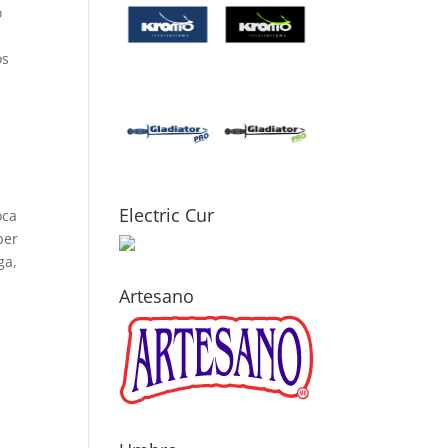
o
os
Electric Cur
oca
per
ga,
Artesano