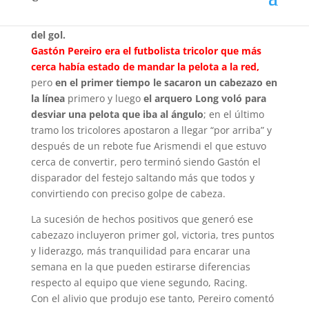
llegar sin que se rompiera el cero, porque
cuando
más lo necesitaba más lejos parecía estar Nacional
del gol.
Gastón Pereiro era el futbolista tricolor que más
cerca había estado de mandar la pelota a la red,
pero
en el primer tiempo le sacaron un cabezazo en
la línea
primero y luego
el arquero Long voló para
desviar una pelota que iba al ángulo
; en el último
tramo los tricolores apostaron a llegar “por arriba” y
después de un rebote fue Arismendi el que estuvo
cerca de convertir, pero terminó siendo Gastón el
disparador del festejo saltando más que todos y
convirtiendo con preciso golpe de cabeza.
La sucesión de hechos positivos que generó ese
cabezazo incluyeron primer gol, victoria, tres puntos
y liderazgo, más tranquilidad para encarar una
semana en la que pueden estirarse diferencias
respecto al equipo que viene segundo, Racing.
Con el alivio que produjo ese tanto, Pereiro comentó