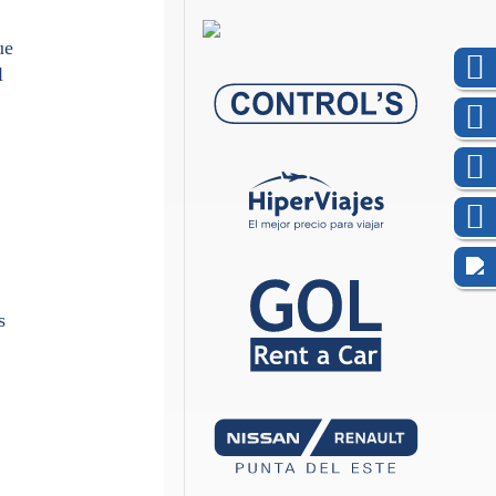
ue
l
s