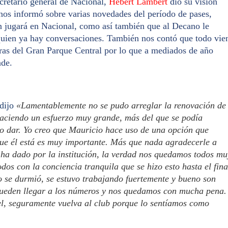
cretario general de Nacional,
Hebert Lambert
dio su visión
nos informó sobre varias novedades del período de pases,
n jugará en Nacional, como así también que al Decano le
 quien ya hay conversaciones. También nos contó que todo vie
bras del Gran Parque Central por lo que a mediados de año
nde.
dijo
«Lamentablemente no se pudo arreglar la renovación de
aciendo un esfuerzo muy grande, más del que se podía
o dar. Yo creo que Mauricio hace uso de una opción que
que él está es muy importante. Más que nada agradecerle a
 ha dado por la institución, la verdad nos quedamos todos mu
dos con la conciencia tranquila que se hizo esto hasta el fina
o se durmió, se estuvo trabajando fuertemente y bueno son
pueden llegar a los números y nos quedamos con mucha pena.
l, seguramente vuelva al club porque lo sentíamos como