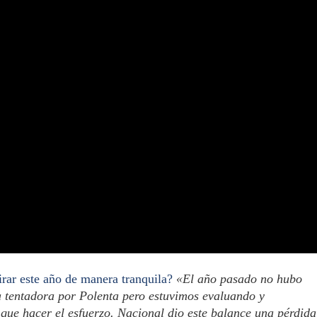
rar este año de manera tranquila?
«El año pasado no hubo
ta tentadora por Polenta pero estuvimos evaluando y
que hacer el esfuerzo. Nacional dio este balance una pérdida