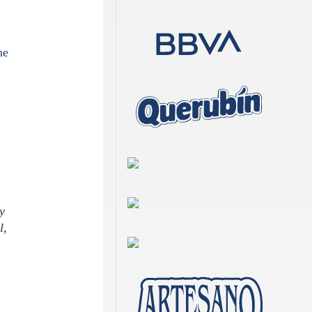
ne
y
l,