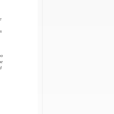
e
s
no
ue
d