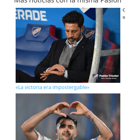
C
o
«La victoria era impostergable»