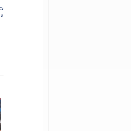
es
es