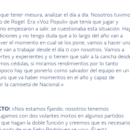
ue tener mesura, analizar el día a día. Nosotros tuvim
o de Rogel. Era «Voz Populi» que tenía que jugar y
o empezaron a salir, se cuestionaba esta situación. Ha
ciones y no tengo duda que a lo largo del año van a
 ver el momento en cual se los pone, vamos a hacer un
 van a trabajar desde el día 0 con nosotros. Vamos a
tes y experientes y si tienen que salir a la cancha desd
amos cédulas, si miramos rendimientos por lo tanto
poco hay que ponerlo como salvador del equipo en un
guro que va haber momentos en el año y capaz de
ir la camiseta de Nacional.»
XTO:
«Nos estamos fijando, nosotros tenemos
jugamos con dos volantes mixtos en algunos partidos
a que hagan la doble función y creemos que es necesario
ó nada de que Seba Rodríguez se vaya. Él está