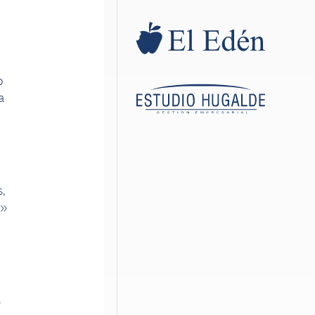
o
a
,
.»
s