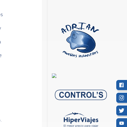
os
y
a
e
.