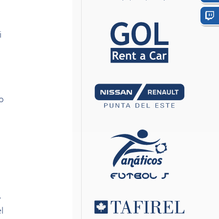
i
o
y
l