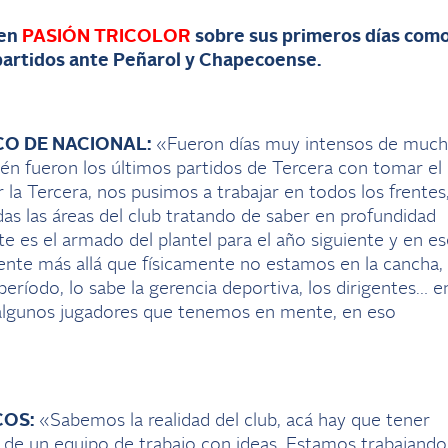
en
PASIÓN TRICOLOR
sobre sus primeros días com
s partidos ante Peñarol y Chapecoense.
O DE NACIONAL:
«Fueron días muy intensos de muc
én fueron los últimos partidos de Tercera con tomar el
 la Tercera, nos pusimos a trabajar en todos los frentes
s las áreas del club tratando de saber en profundidad
 es el armado del plantel para el año siguiente y en es
nte más allá que físicamente no estamos en la cancha,
ríodo, lo sabe la gerencia deportiva, los dirigentes… e
algunos jugadores que tenemos en mente, en eso
OS:
«Sabemos la realidad del club, acá hay que tener
se de un equipo de trabajo con ideas. Estamos trabajando