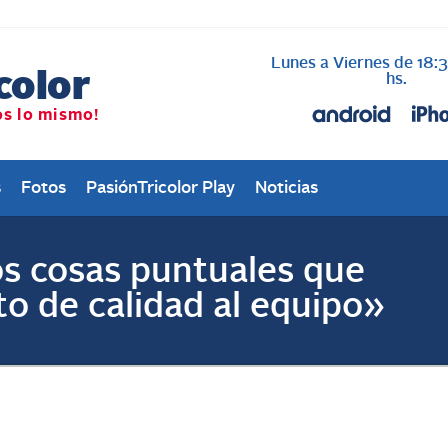
Lunes a Viernes de 18:
AL AIRE cada vez qu
Nacional
hs.
s
Fotos
PasiónTricolor Play
Noticias
 cosas puntuales que
to de calidad al equipo»