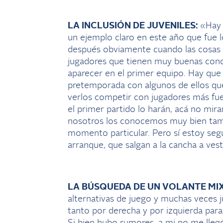
LA INCLUSIÓN DE JUVENILES:
«Hay q
un ejemplo claro en este año que fue l
después obviamente cuando las cosas n
jugadores que tienen muy buenas condi
aparecer en el primer equipo. Hay que
pretemporada con algunos de ellos que
verlos competir con jugadores más fuer
el primer partido lo harán, acá no mir
nosotros los conocemos muy bien tam
momento particular. Pero sí estoy se
arranque, que salgan a la cancha a vest
LA BÚSQUEDA DE UN VOLANTE MI
alternativas de juego y muchas veces 
tanto por derecha y por izquierda par
Si bien hubo rumores, a mi no me lleg