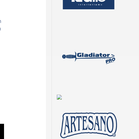
n
n
n