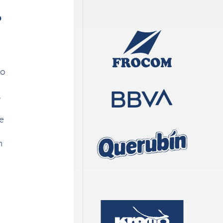
o
ho
,
e
n