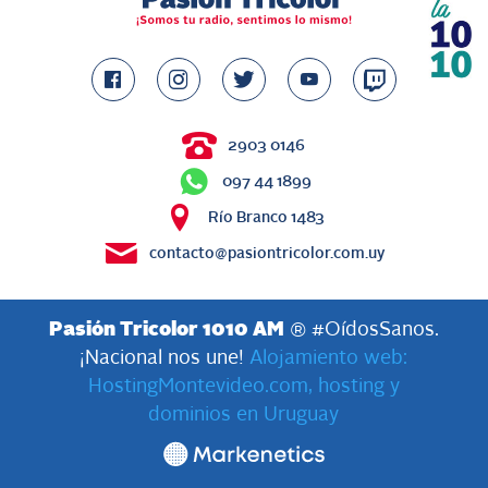
2903 0146
097 44 1899
Río Branco 1483
contacto@pasiontricolor.com.uy
Pasión Tricolor 1010 AM
® #OídosSanos.
¡Nacional nos une!
Alojamiento web:
HostingMontevideo.com, hosting y
dominios en Uruguay