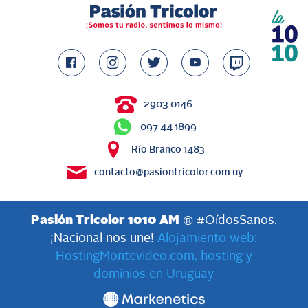
2903 0146
097 44 1899
Río Branco 1483
contacto@pasiontricolor.com.uy
Pasión Tricolor 1010 AM
® #OídosSanos.
¡Nacional nos une!
Alojamiento web:
HostingMontevideo.com, hosting y
dominios en Uruguay