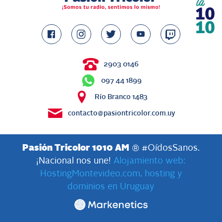
2903 0146
097 44 1899
Río Branco 1483
contacto@pasiontricolor.com.uy
Pasión Tricolor 1010 AM
® #OídosSanos.
¡Nacional nos une!
Alojamiento web:
HostingMontevideo.com, hosting y
dominios en Uruguay