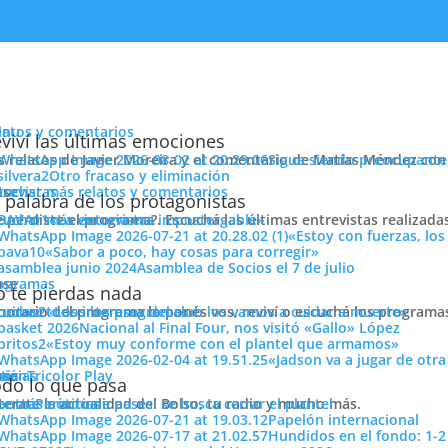
enu
latos y comentarios
viví las últimas emociones
s relatos de Javier Moreira y el comentario de Matías Méndez con 
Sigue siendo preocupante
Otro fracaso y eliminación
cuchar más relatos y comentarios
ose
trevistas
nso que estoy haciendo las cosa
 palabra de los protagonistas
e perdiste el programa?. Escuchá las últimas entrevistas realizada
cuchar más entrevistas
«La victoria era impostergable»
«Estoy con fuerzas, los
«Sabor a poco, hay cosas para corregir»
Asamblea de Socios el 7 de julio
ose
ogramas
 te pierdas nada
 horario del programa lo ponés vos, reviví o escuchá los program
cuchar todos los programas
«Los intereses del club los vamos a cuidar a muerte»
Nacional al Final Four, nos visitó «Gallo» López
«Estoy muy conforme con el plantel que armamos»
«Jadson va a jugar de otr
ose
tos
siónTricolor Play
ticias
do lo que pasa
terate la actualidad del Bolso, tu radio y mucho más.
er más noticias
Período de pases: se busca cerrar el plantel
n a la pretemporada lo vimos muy bien, en
una versión renovada 
Papelón internacional
es Iquique chileno
,
con mayor despliegue que antes de irse, con
Hundidos en el fondo: 1-2