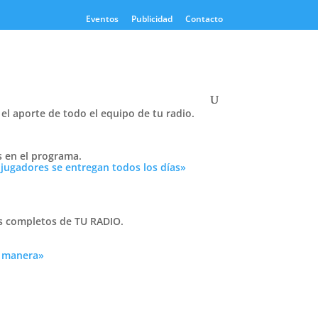
Eventos
Publicidad
Contacto
el aporte de todo el equipo de tu radio.
s
Twitter
s en el programa.
Tweets by PasionTricolor1
 jugadores se entregan todos los días»
Cativelli
as completos de TU RADIO.
a manera»
Frocom
del