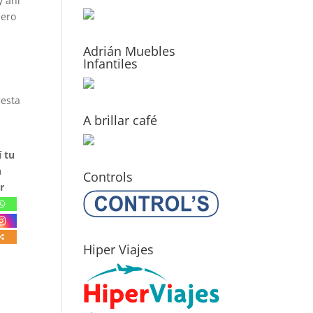
y ahí
pero
Adrián Muebles
Infantiles
iesta
A brillar café
 tu
n
Controls
r
Hiper Viajes