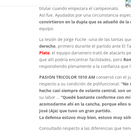
personalidad, búsqueda permanente de espac
Cl
titular cuando empezara el campeonato.
Así fue. Ayudados por una circunstancia espec
convirtieron en la dupla que se adueñó de la
equipo.
La lesión de Jorge Fucile –una de las tantas qu
derecho
, primero durante el partido ante El 
Plate
; el equipo darsenero trató de atacarlo 
que allí podría encontrar facilidades, pero
Rom
respondiendo plenamente a la confianza que le
PASION TRICOLOR 1010 AM
conversó con el j
respecto a su condición de polifuncional:
“No 
hecho casi siempre de volante central, son u
su labor …
“Quedé bastante conforme con mi r
acomodarme ahí en la cancha, porque ellos s
José (Aja) que tuvo un gran partido.
La defensa estuvo muy bien, estuvo muy sóli
Consultado respecto a las diferencias que tien