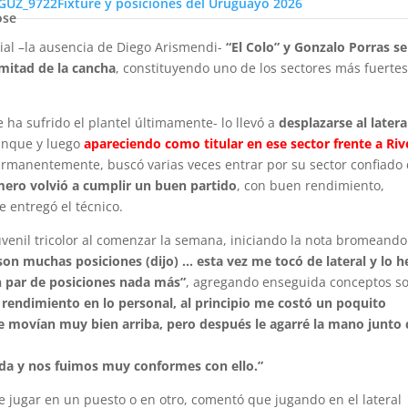
Fixture y posiciones del Uruguayo 2026
ios, que anunciaba que perfectamente podía meterse en el equip
ose
ial –la ausencia de Diego Arismendi-
“El Colo” y Gonzalo Porras se
 mitad de la cancha
, constituyendo uno de los sectores más fuertes
e ha sufrido el plantel últimamente- lo llevó a
desplazarse al latera
Tanque y luego
apareciendo como titular en ese sector frente a Riv
permanentemente, buscó varias veces entrar por su sector confiado
ero volvió a cumplir un buen partido
, con buen rendimiento,
 entregó el técnico.
uvenil tricolor al comenzar la semana, iniciando la nota bromeando
son muchas posiciones (dijo) … esta vez me tocó de lateral y lo h
n par de posiciones nada más”
, agregando enseguida conceptos s
endimiento en lo personal, al principio me costó un poquito
e movían muy bien arriba, pero después le agarré la mano junto
da y nos fuimos muy conformes con ello.”
e jugar en un puesto o en otro, comentó que jugando en el lateral