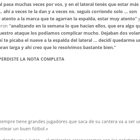
l pasa muchas veces por vos, y en el lateral tenés que estar más
 ahí a veces te la dan y a veces no, seguís corriendo solo … son
 atento a la marca que te agarran la espalda, estar muy atento”
ieron
“analizando en la semana lo que hacían ellos, que era algo q
uestro ataque los podíamos complicar mucho. Dejaban dos vola
hí te picaba el nueve a la espalda del lateral … decidí quedarme u
ran larga y ahí creo que lo resolvimos bastante bien.”
 PERDISTE LA NOTA COMPLETA
siempre tiene grandes jugadores que saca de su cantera va a ser u
antear un buen fútbol.»