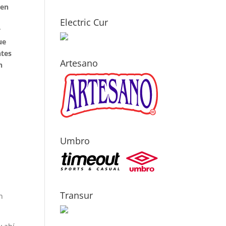
 en
Electric Cur
y
ue
ntes
Artesano
n
Umbro
Transur
n