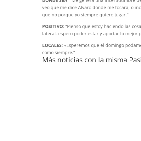
DONDE SEA
: “Me genera una incertidumbre de
veo que me dice Alvaro donde me tocará, o in
que no porque yo siempre quiero jugar.”
POSITIVO
: “Pienso que estoy haciendo las cosa
lateral, espero poder estar y aportar lo mejor 
LOCALES
: «Esperemos que el domingo podamos 
como siempre.”
Más noticias con la misma Pas