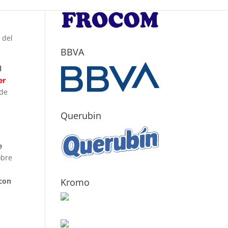
o
 del
BBVA
l
er
 de
Querubin
e
obre
 con
Kromo