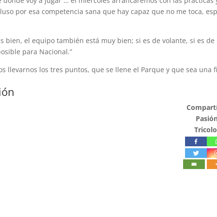
 donde voy a jugar … el miércoles arrancaremos con las prácticas 
cluso por esa competencia sana que hay capaz que no me toca, es
s bien, el equipo también está muy bien; si es de volante, si es de
posible para Nacional.”
llevarnos los tres puntos, que se llene el Parque y que sea una f
ión
Compartí
Pasió
Tricolo