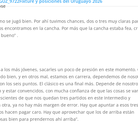
Fixture y posiciones del Uruguayo 2026
ose
no se jugó bien. Por ahí tuvimos chances, dos o tres muy claras pa
nos encontramos en la cancha. Por más que la cancha estaba fea, c
 bueno” .
ar a los más jóvenes, sacarles un poco de presión en este momento.
o bien, y en otros mal, estamos en carrera, dependemos de nosot
con los seis puntos. El clásico es una final más. Depende de nosotr
n y estar convencidos, con mucha confianza de que las cosas se va
nscientes de que nos quedan tres partidos en este Intermedio y
 otra, ya no hay más margen de error. Hay que apuntar a esos tre
los hacen pagar caro. Hay que aprovechar que los de arriba están
osas bien para prendernos ahí arriba”.