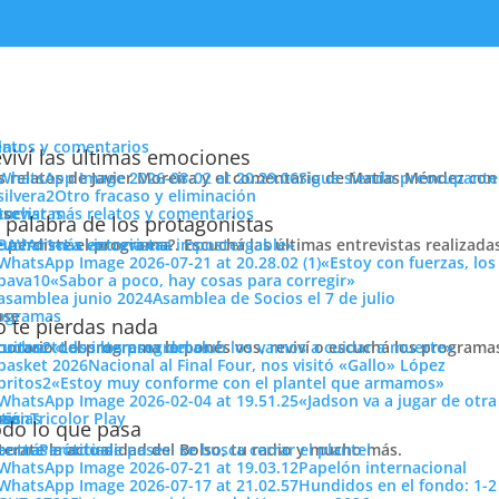
enu
latos y comentarios
viví las últimas emociones
s relatos de Javier Moreira y el comentario de Matías Méndez con 
Sigue siendo preocupante
Otro fracaso y eliminación
cuchar más relatos y comentarios
ose
trevistas
de error»
 palabra de los protagonistas
e perdiste el programa?. Escuchá las últimas entrevistas realizada
cuchar más entrevistas
«La victoria era impostergable»
«Estoy con fuerzas, los
«Sabor a poco, hay cosas para corregir»
Asamblea de Socios el 7 de julio
ose
ogramas
 te pierdas nada
 horario del programa lo ponés vos, reviví o escuchá los program
cuchar todos los programas
«Los intereses del club los vamos a cuidar a muerte»
Nacional al Final Four, nos visitó «Gallo» López
N TEMA DE CONCENTRACIÓN»
«Estoy muy conforme con el plantel que armamos»
«Jadson va a jugar de otr
ose
tos
siónTricolor Play
ticias
do lo que pasa
terate la actualidad del Bolso, tu radio y mucho más.
er más noticias
Período de pases: se busca cerrar el plantel
.
Papelón internacional
Hundidos en el fondo: 1-2