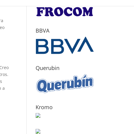
ra
reo
BBVA
Querubin
 Creo
ros.
os
n a
s
Kromo