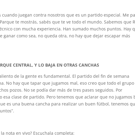
s cuando juegan contra nosotros que es un partido especial. Me p
l Parque te mostrás, sabés que te ve todo el mundo. Sabemos que R
 técnico con mucha experiencia. Han sumado muchos puntos. Hay 
que ganar como sea, no queda otra, no hay que dejar escapar más
RQUE CENTRAL, Y LO BAJA EN OTRAS CANCHAS
 aliento de la gente es fundamental. El partido del fin de semana
ha. No hay que tapar que jugamos mal, eso creo que todo el grupo 
chos pozos. No se podía dar más de tres pases seguidos. Por
o esa clase de partido. Pero tenemos que aclarar que no jugamos 
que es una buena cancha para realizar un buen fútbol, tenemos q
untos”.
 la nota en vivo? Escuchala completa: