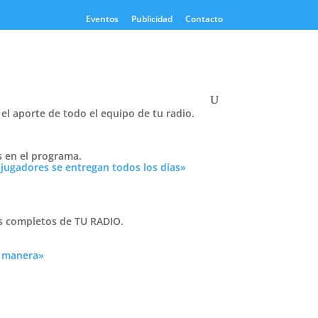
Eventos
Publicidad
Contacto
el aporte de todo el equipo de tu radio.
Twitter
s en el programa.
Tweets by PasionTricolor1
 jugadores se entregan todos los días»
Cativelli
as completos de TU RADIO.
a manera»
Frocom