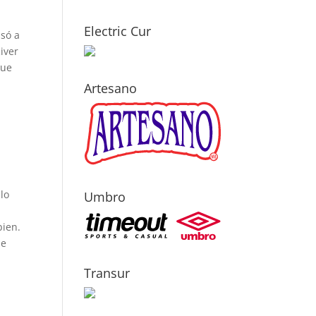
Electric Cur
asó a
iver
que
Artesano
lo
Umbro
bien.
ue
Transur