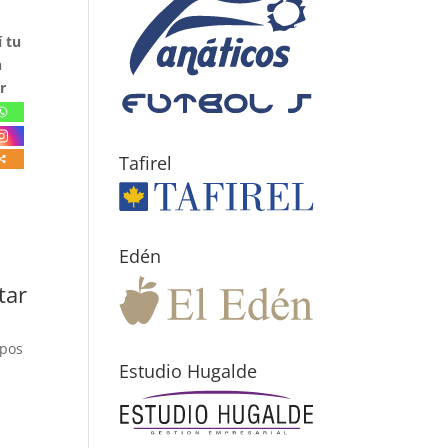
 tu
n
r
Tafirel
Edén
tar
mpos
Estudio Hugalde