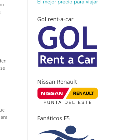
mo
a
Gol rent-a-car
rden
 se
Nissan Renault
que
para
Fanáticos F5