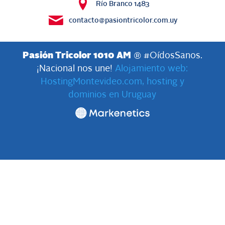
Río Branco 1483
contacto@pasiontricolor.com.uy
Pasión Tricolor 1010 AM
® #OídosSanos.
¡Nacional nos une!
Alojamiento web:
HostingMontevideo.com, hosting y
dominios en Uruguay