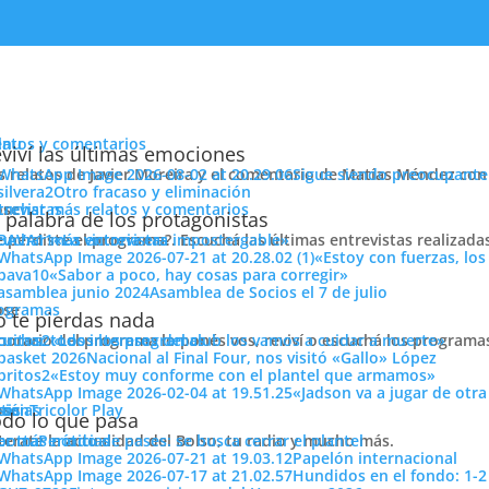
enu
latos y comentarios
viví las últimas emociones
s relatos de Javier Moreira y el comentario de Matías Méndez con 
Sigue siendo preocupante
Otro fracaso y eliminación
cuchar más relatos y comentarios
ose
trevistas
d
 palabra de los protagonistas
e perdiste el programa?. Escuchá las últimas entrevistas realizada
cuchar más entrevistas
«La victoria era impostergable»
«Estoy con fuerzas, los
«Sabor a poco, hay cosas para corregir»
Asamblea de Socios el 7 de julio
ose
ogramas
 te pierdas nada
 horario del programa lo ponés vos, reviví o escuchá los program
cuchar todos los programas
«Los intereses del club los vamos a cuidar a muerte»
Nacional al Final Four, nos visitó «Gallo» López
r partido de exigencia internacional en lo que va de la
«Estoy muy conforme con el plantel que armamos»
«Jadson va a jugar de otr
uay, equipo que se encontró con un Nacional muy dinámico en los
ose
tos
siónTricolor Play
ticias
do lo que pasa
poniéndose rápidamente arriba en el marcador y a partir de ahí
terate la actualidad del Bolso, tu radio y mucho más.
er más noticias
Período de pases: se busca cerrar el plantel
 buenas intenciones de juego y despertando a expectativas a nivel
Papelón internacional
ios jugadores, Nacional se quedó con la victoria definitiva por tres 
Hundidos en el fondo: 1-2