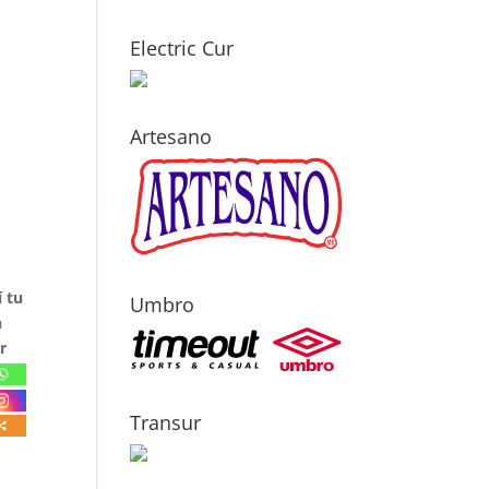
Electric Cur
Artesano
 tu
Umbro
n
r
Transur