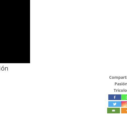
ión
Compartí
Pasió
Tricolo