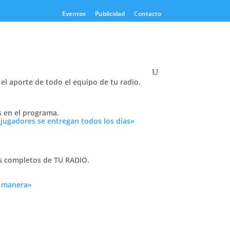
Eventos
Publicidad
Contacto
el aporte de todo el equipo de tu radio.
Twitter
s en el programa.
Tweets by PasionTricolor1
 jugadores se entregan todos los días»
Cativelli
as completos de TU RADIO.
a manera»
Frocom
a