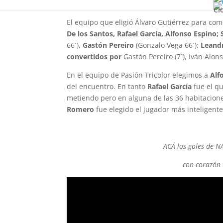
uno (3 a 1) frente a un “pueblo sanducero” que 
Cl
El equipo que eligió Álvaro Gutiérrez para co
De los Santos, Rafael García, Alfonso Espino
66´),
Gastón Pereiro
(Gonzalo Vega 66´);
Leandr
convertidos por
Gastón Pereiro (7´), Iván Alonso
En el equipo de Pasión Tricolor elegimos a
Alf
del encuentro. En tanto
Rafael García
fue el q
metiendo pero en alguna de las 36 habitaciones
Romero
fue elegido el jugador más inteligente 
ACÁ los goles de NA
con corazón t