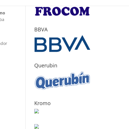
rmo
oba
BBVA
ador
Querubin
Kromo