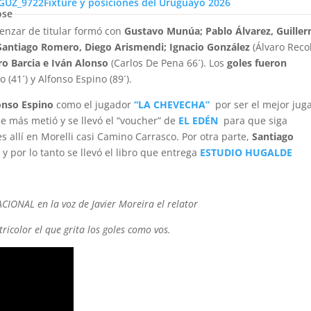
Fixture y posiciones del Uruguayo 2026
colmó el Estadio Parque Artigas y lo tiñó en tres colores.
ose
menzar de titular formó con
Gustavo Munúa; Pablo Álvarez, Guille
; Santiago Romero, Diego Arismendi; Ignacio González
(Álvaro Rec
o Barcia e Iván Alonso
(Carlos De Pena 66´). Los
goles fueron
 (41´) y Alfonso Espino (89´).
onso Espino
como el jugador
“LA CHEVECHA”
por ser el mejor jug
ue más metió y se llevó el “voucher” de
EL EDÉN
para que siga
 allí en Morelli casi Camino Carrasco. Por otra parte,
Santiago
y por lo tanto se llevó el libro que entrega
ESTUDIO HUGALDE
CIONAL en la voz de Javier Moreira el relator
ricolor el que grita los goles como vos.