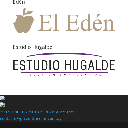
Edén
Estudio Hugalde
2903 0146
097 44 1899
Río Branco 1483
contacto@pasiontricolor.com.uy