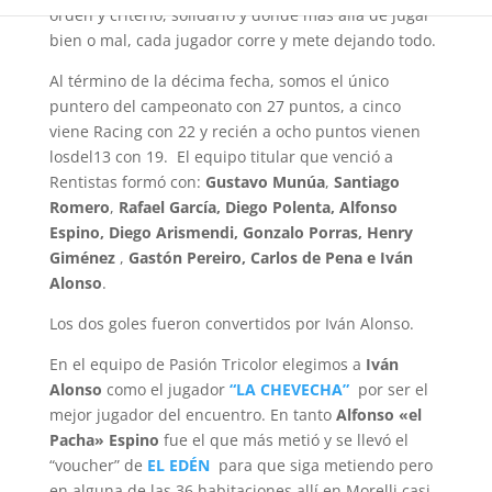
orden y criterio, solidario y donde más allá de jugar
bien o mal, cada jugador corre y mete dejando todo.
Al término de la décima fecha, somos el único
puntero del campeonato con 27 puntos, a cinco
viene Racing con 22 y recién a ocho puntos vienen
losdel13 con 19. El equipo titular que venció a
Rentistas formó con:
Gustavo Munúa
,
Santiago
Romero
,
Rafael García, Diego Polenta, Alfonso
Espino
, Diego Arismendi, Gonzalo Porras, Henry
Giménez
,
Gastón Pereiro,
Carlos de Pena
e Iván
Alonso
.
Los dos goles fueron convertidos por Iván Alonso.
En el equipo de Pasión Tricolor elegimos a
Iván
Alonso
como el jugador
“LA CHEVECHA”
por ser el
mejor jugador del encuentro. En tanto
Alfonso «el
Pacha» Espino
fue el que más metió y se llevó el
“voucher” de
EL EDÉN
para que siga metiendo pero
en alguna de las 36 habitaciones allí en Morelli casi