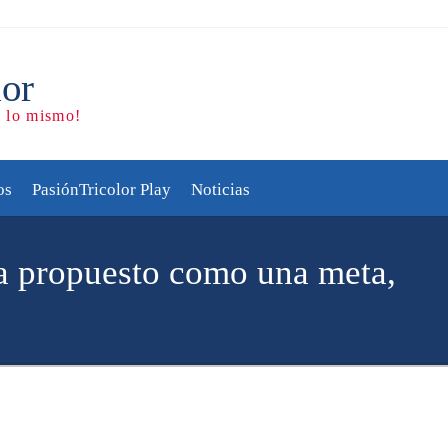
os
PasiónTricolor Play
Noticias
a propuesto como una meta,