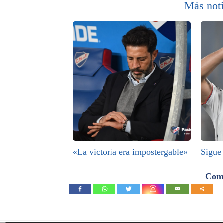
Más noti
«La victoria era impostergable»
Sigue
Comp