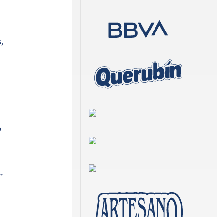
s,
o
,