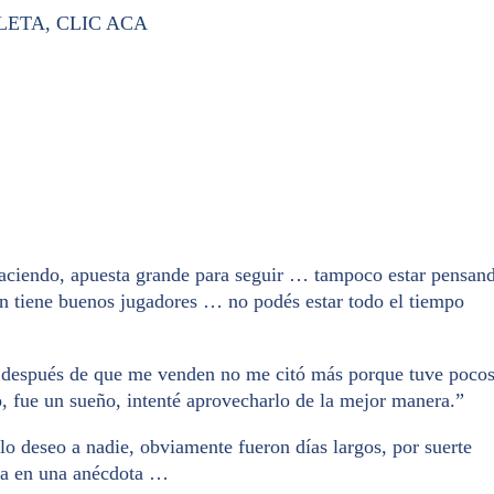
ETA, CLIC ACA
haciendo, apuesta grande para seguir … tampoco estar pensan
ón tiene buenos jugadores … no podés estar todo el tiempo
… después de que me venden no me citó más porque tuve poco
o, fue un sueño, intenté aprovecharlo de la mejor manera.”
o deseo a nadie, obviamente fueron días largos, por suerte
eda en una anécdota …