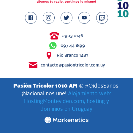
2903 0146
097 44 1899
Río Branco 1483
contacto@pasiontricolor.com.uy
Pasión Tricolor 1010 AM
® #OídosSanos.
¡Nacional nos une!
Alojamiento web:
HostingMontevideo.com, hosting y
dominios en Uruguay