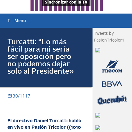
Sincronizar con la TV
Menu
Tweets by
PasionTricolor1
Turcatti: “Lo más
fácil para mi sería
ser oposición pero
no podemos dejar
solo al Presidente»
30/1117
El directivo Daniel Turcatti habló
en vivo en Pasión Tricolor ((1010