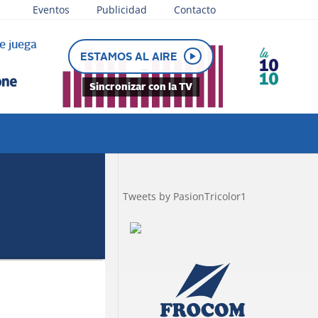
Eventos
Publicidad
Contacto
e juega
ESTAMOS AL AIRE
Sincronizar con la TV
Tweets by PasionTricolor1