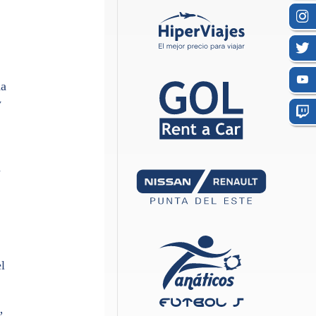
da
y
a
l