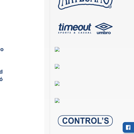
go
d
ó