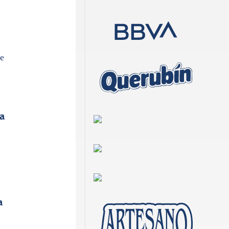
ue
a
a