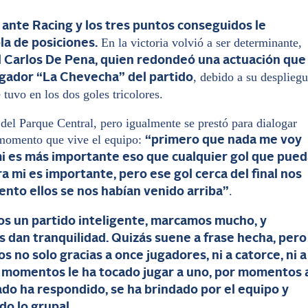
a ante Racing y los tres puntos conseguidos le
En la victoria volvió a ser determinante,
la de posiciones.
il Carlos De Pena, quien redondeó una actuación que
, debido a su desplieg
jugador “La Chevecha” del partido
 tuvo en los dos goles tricolores.
 del Parque Central, pero igualmente se prestó para dialogar
momento que vive el equipo:
“primero que nada me voy
mi es más importante eso que cualquier gol que pued
 mi es importante, pero ese gol cerca del final nos
.
nto ellos se nos habían venido arriba”
os un partido inteligente, marcamos mucho, y
 dan tranquilidad. Quizás suene a frase hecha, pero
no solo gracias a once jugadores, ni a catorce, ni a
Por momentos le ha tocado jugar a uno, por momentos 
ado ha respondido, se ha brindado por el equipo y
o lo grupal.