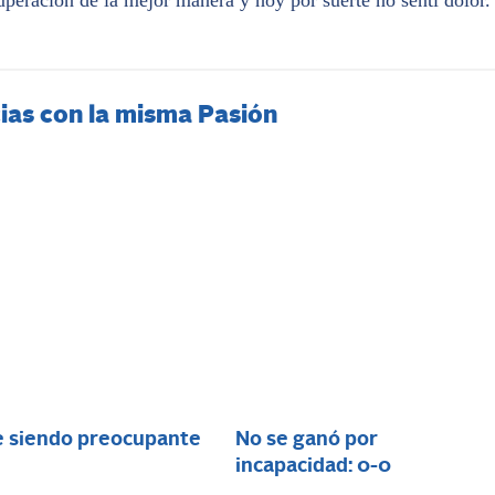
cuperación de la mejor manera y hoy por suerte no sentí dolor.
ias con la misma Pasión
e siendo preocupante
No se ganó por
incapacidad: 0-0