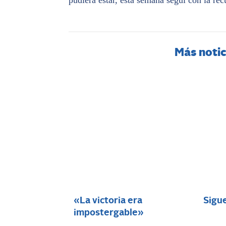
pudiera estar, esta semana seguí con la re
Más notic
«La victoria era
Sigu
impostergable»