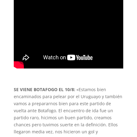
SE VIENE BOTAFOGO EL 10/8:
«Estamos bien
encaminados para pelear por el Uruguayo y también
vamos a prepararnos bien para este partido de
vuelta ante Botafogo. El encuentro de ida fue un
partido raro, hicimos un buen partido, creamos
chances pero tuvimos suerte en la definición. Ellos
llegaron media vez, nos hicieron un gol y