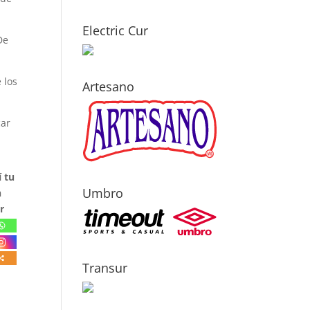
Electric Cur
De
 los
Artesano
car
 tu
Umbro
n
r
Transur