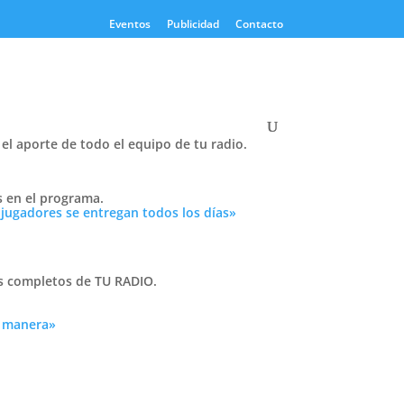
Eventos
Publicidad
Contacto
el aporte de todo el equipo de tu radio.
Twitter
s en el programa.
Tweets by PasionTricolor1
 jugadores se entregan todos los días»
Cativelli
as completos de TU RADIO.
a manera»
Frocom
iado