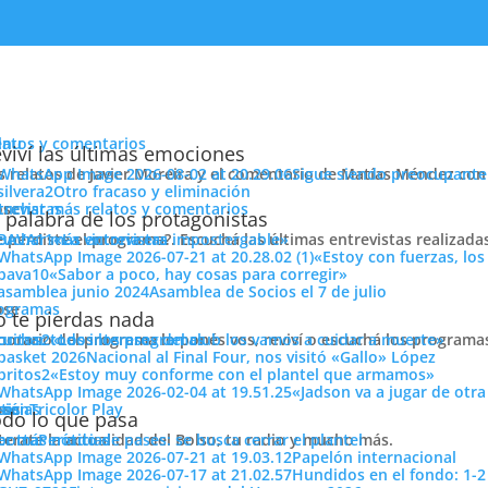
enu
latos y comentarios
viví las últimas emociones
s relatos de Javier Moreira y el comentario de Matías Méndez con 
Sigue siendo preocupante
Otro fracaso y eliminación
cuchar más relatos y comentarios
ose
trevistas
hace que sea mejor lo individual
 palabra de los protagonistas
e perdiste el programa?. Escuchá las últimas entrevistas realizada
cuchar más entrevistas
«La victoria era impostergable»
«Estoy con fuerzas, los
«Sabor a poco, hay cosas para corregir»
Asamblea de Socios el 7 de julio
ose
ogramas
 te pierdas nada
 horario del programa lo ponés vos, reviví o escuchá los program
cuchar todos los programas
«Los intereses del club los vamos a cuidar a muerte»
Nacional al Final Four, nos visitó «Gallo» López
«Estoy muy conforme con el plantel que armamos»
«Jadson va a jugar de otr
buen rendimiento que aportó mucho en la victoria ante Rentistas,
ose
tos
siónTricolor Play
ticias
do lo que pasa
ue más metió por el equipo de
PASIÓN TRICOLOR 1010 AM
y prem
terate la actualidad del Bolso, tu radio y mucho más.
er más noticias
Período de pases: se busca cerrar el plantel
do el encuentra dialogamos con el lateral, quien compartió su
Papelón internacional
Hundidos en el fondo: 1-2
o a nivel colectivo; a continuación repasamos sus conceptos.