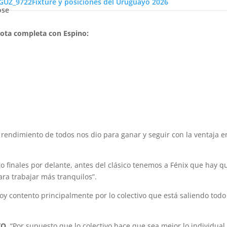
Fixture y posiciones del Uruguayo 2026
ose
ota completa con Espino:
rendimiento de todos nos dio para ganar y seguir con la ventaja e
o finales por delante, antes del clásico tenemos a Fénix que hay q
ara trabajar más tranquilos”.
oy contento principalmente por lo colectivo que está saliendo todo
O.
“Por supuesto que lo colectivo hace que sea mejor lo individual