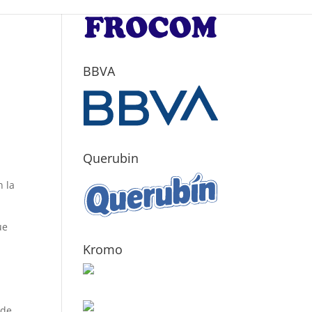
BBVA
Querubin
n la
ue
Kromo
 de