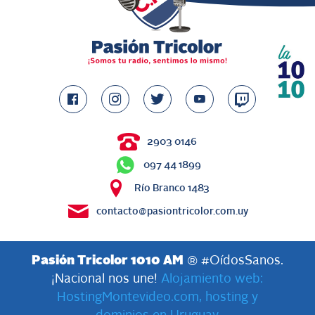
2903 0146
097 44 1899
Río Branco 1483
contacto@pasiontricolor.com.uy
Pasión Tricolor 1010 AM
® #OídosSanos.
¡Nacional nos une!
Alojamiento web:
HostingMontevideo.com, hosting y