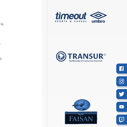
 la
s
s