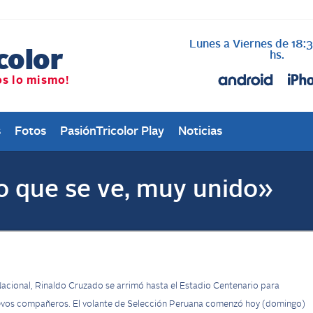
Lunes a Viernes de 18:
AL AIRE cada vez qu
Nacional
hs.
s
Fotos
PasiónTricolor Play
Noticias
o que se ve, muy unido»
Nacional, Rinaldo Cruzado se arrimó hasta el Estadio Centenario para
 nuevos compañeros. El volante de Selección Peruana comenzó hoy (domingo)