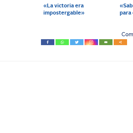
«La victoria era
«Sabo
impostergable»
para
Comp