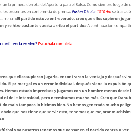
fue la primera derrota del Apertura para el Bolso. Como siempre luego de 
edios presentes en conferencia de prensa.
Pasión Tricolor
1010 Am
se trasladó
uabarrena
«El partido estuvo entreverado, creo que ellos supieron jugar
n y se hizo bastante cuesta arriba el partido»
A continuación compart
la conferencia en vivo?
Escuchala completa
creo que ellos supieron jugarlo, encontraron la ventaja y después vin
ido.
El primer gol es un error individual, después viene la expulsión 
es.
H
emos estado imprecisos y jugamos con un hombre menos desde 
itud ni de le intensidad, pero necesitamos mucho más. Creo que Danub
rtido malo tampoco lo hicimos bien.
No hemos generado mucho peligr
s obvio que nos tiene que servir esto, tenemos que mejorar muchísim
s.»
s fútbol y ya nosotros tenemos que pensar en el partido contra River.