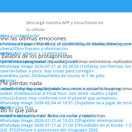
Descargá nuestra APP y escuchanos en
tu celular
enu
latos y comentarios
viví las últimas emociones
s relatos de Javier Moreira y el comentario de Matías Méndez con 
Sigue siendo preocupante
Otro fracaso y eliminación
cuchar más relatos y comentarios
ose
trevistas
 palabra de los protagonistas
e perdiste el programa?. Escuchá las últimas entrevistas realizada
cuchar más entrevistas
«La victoria era impostergable»
«Estoy con fuerzas, los
«Sabor a poco, hay cosas para corregir»
Asamblea de Socios el 7 de julio
ose
ogramas
 te pierdas nada
 horario del programa lo ponés vos, reviví o escuchá los program
cuchar todos los programas
«Los intereses del club los vamos a cuidar a muerte»
Nacional al Final Four, nos visitó «Gallo» López
«Estoy muy conforme con el plantel que armamos»
«Jadson va a jugar de otr
ose
tos
siónTricolor Play
ticias
do lo que pasa
terate la actualidad del Bolso, tu radio y mucho más.
er más noticias
Período de pases: se busca cerrar el plantel
Papelón internacional
Hundidos en el fondo: 1-2
Fixture y posiciones del Uruguayo 2026