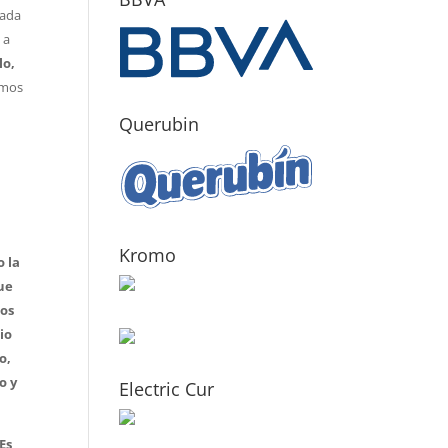
cada
 a
lo,
imos
Querubin
Kromo
o la
que
los
io
o,
o y
Electric Cur
Es