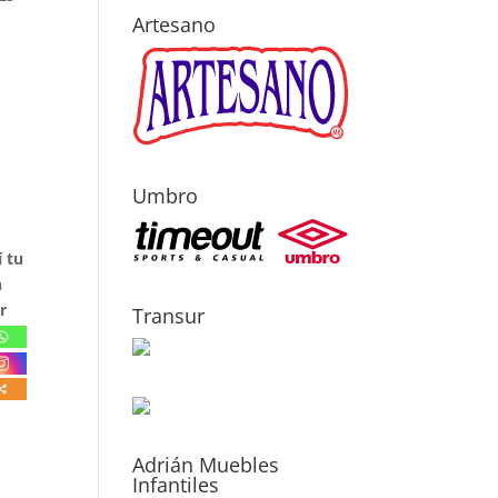
Artesano
Umbro
 tu
n
r
Transur
Adrián Muebles
Infantiles