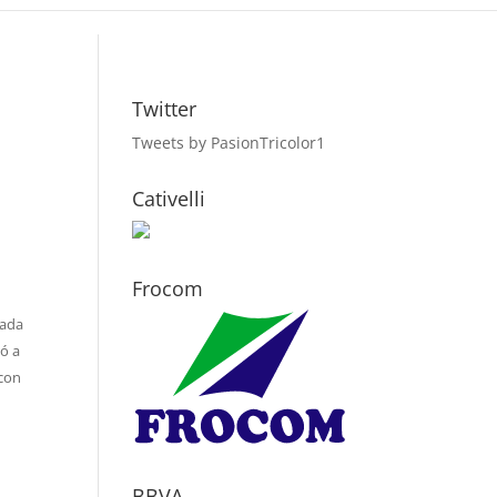
Twitter
Tweets by PasionTricolor1
Cativelli
Frocom
cada
dó a
 con
BBVA