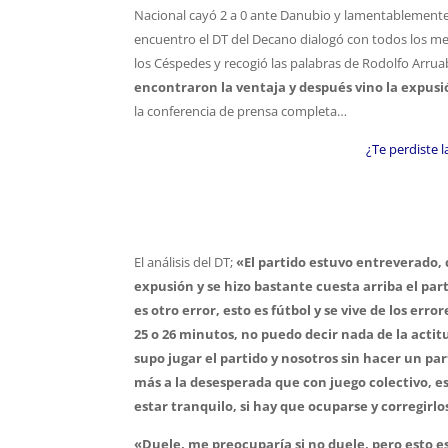
Nacional cayó 2 a 0 ante Danubio y lamentablemente 
encuentro el DT del Decano dialogó con todos los m
los Céspedes y recogió las palabras de Rodolfo Arr
encontraron la ventaja y después vino la expusió
la conferencia de prensa completa…
¿Te perdiste 
El análisis del DT;
«El partido estuvo entreverado, 
expusión y se hizo bastante cuesta arriba el part
es otro error, esto es fútbol y se vive de los error
25 o 26 minutos, no puedo decir nada de la act
supo jugar el partido y nosotros sin hacer un pa
más a la desesperada que con juego colectivo, e
estar tranquilo, si hay que ocuparse y corregirlo
«Duele, me preocuparía si no duele, pero esto e