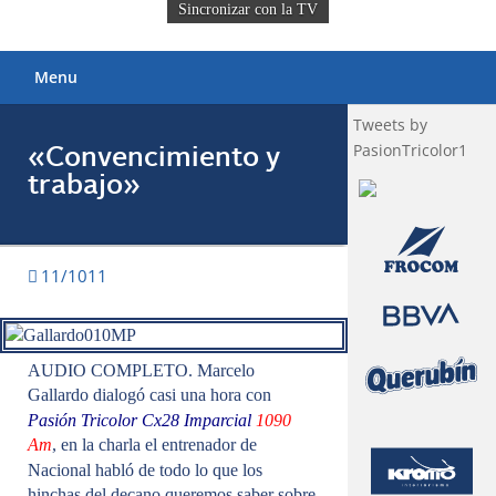
Sincronizar con la TV
Menu
Tweets by
PasionTricolor1
«Convencimiento y
trabajo»
11/1011
AUDIO COMPLETO. Marcelo
Gallardo dialogó casi una hora con
Pasión Tricolor Cx28 Imparcial
1090
Am
,
en la charla el entrenador de
Nacional habló de todo lo que los
hinchas del decano queremos saber sobre