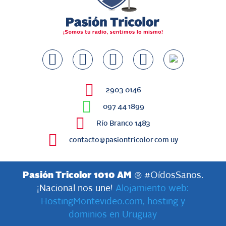
2903 0146
097 44 1899
Río Branco 1483
contacto@pasiontricolor.com.uy
Pasión Tricolor 1010 AM
® #OídosSanos.
¡Nacional nos une!
Alojamiento web:
HostingMontevideo.com, hosting y
dominios en Uruguay