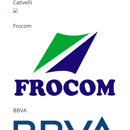
Cativelli
Frocom
BBVA