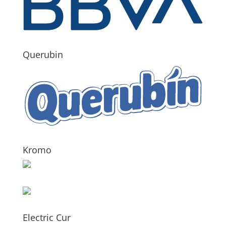
Querubin
Kromo
Electric Cur