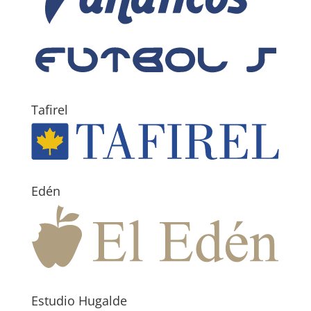
Tafirel
Edén
Estudio Hugalde