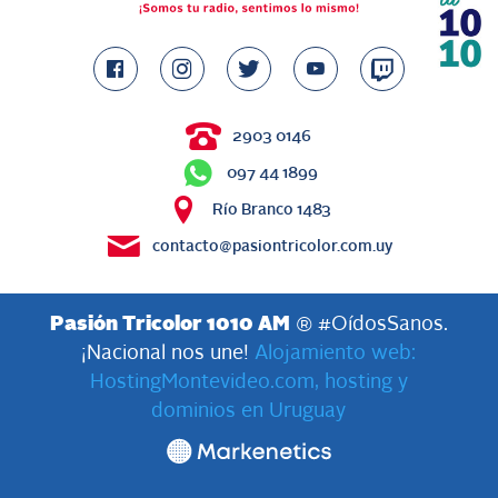
2903 0146
097 44 1899
Río Branco 1483
contacto@pasiontricolor.com.uy
Pasión Tricolor 1010 AM
® #OídosSanos.
¡Nacional nos une!
Alojamiento web:
HostingMontevideo.com, hosting y
dominios en Uruguay