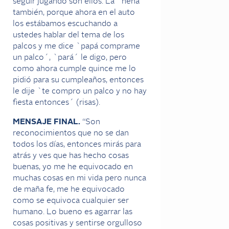
seguir jugando son ellos. La `nena´
también, porque ahora en el auto
los estábamos escuchando a
ustedes hablar del tema de los
palcos y me dice `papá comprame
un palco´, `pará´ le digo, pero
como ahora cumple quince me lo
pidió para su cumpleaños, entonces
le dije `te compro un palco y no hay
fiesta entonces´ (risas).
MENSAJE FINAL.
“Son
reconocimientos que no se dan
todos los días, entonces mirás para
atrás y ves que has hecho cosas
buenas, yo me he equivocado en
muchas cosas en mi vida pero nunca
de maña fe, me he equivocado
como se equivoca cualquier ser
humano. Lo bueno es agarrar las
cosas positivas y sentirse orgulloso