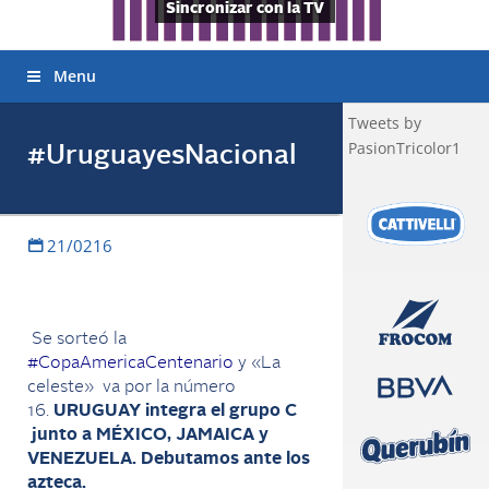
Sincronizar con la TV
Menu
Tweets by
PasionTricolor1
#UruguayesNacional
21/0216
‬ Se sorteó la
#‎CopaAmericaCentenario
y «La
celeste» va por la número
16.
URUGUAY integra el grupo C
junto a MÉXICO, JAMAICA y
VENEZUELA. Debutamos ante los
azteca.