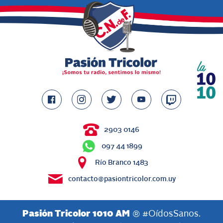
2903 0146
097 44 1899
Río Branco 1483
contacto@pasiontricolor.com.uy
Pasión Tricolor 1010 AM
® #OídosSanos.