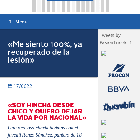
Menu
Tweets by
PasionTricolor1
«Me siento 100%, ya
recuperado de la
lesión»
17/0622
«SOY HINCHA DESDE
CHICO Y QUIERO DEJAR
LA VIDA POR NACIONAL»
Una preciosa charla tuvimos con el
juvenil Renzo Sánchez, puntero de 18