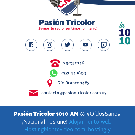
2903 0146
097 44 1899
Río Branco 1483
contacto@pasiontricolor.com.uy
Pasión Tricolor 1010 AM
® #OídosSanos.
¡Nacional nos une!
Alojamiento web:
HostingMontevideo.com, hosting y