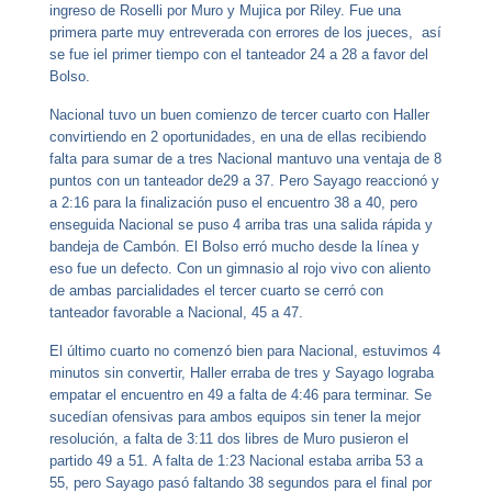
ingreso de Roselli por Muro y Mujica por Riley. Fue una
primera parte
muy entreverada con errores de los jueces, así
se fue
iel primer tiempo con el tanteador 24 a 28 a favor del
Bolso.
Nacional tuvo un buen comienzo de tercer cuarto con Haller
convirtiendo en 2 oportunidades, en una de ellas recibiendo
falta para sumar de a tres Nacional mantuvo una ventaja de 8
puntos con un tanteador de29 a 37. Pero
Sayago reaccionó y
a 2:16 para la finalización puso el encuentro 38 a 40, pero
enseguida Nacional se puso 4 arriba tras una salida rápida y
bandeja de Cambón. El Bolso
erró mucho desde la línea y
eso fue un defecto.
Con un gimnasio al rojo vivo con aliento
de ambas parcialidades el tercer cuarto se cerró con
tanteador favorable a Nacional, 45 a 47.
El último cuarto no comenzó bien para Nacional, estuvimos 4
minutos sin convertir, Haller erraba de tres y Sayago lograba
empatar el encuentro en 49 a falta de 4:46 para terminar.
Se
sucedían ofensivas para ambos equipos sin tener la mejor
resolución, a falta de 3:11 dos libres de Muro pusieron el
partido 49 a 51
.
A falta de 1:23 Nacional estaba arriba 53 a
55, pero
Sayago pasó faltando 38 segundos para el final por