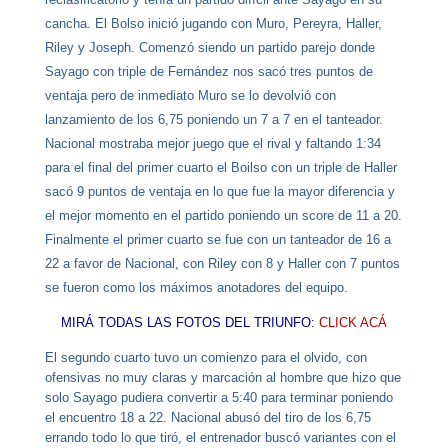
cancha. El Bolso inició jugando
con Muro, Pereyra, Haller,
Riley y Joseph. Comenzó siendo un p
artido parejo donde
Sayago con triple de Fernández nos sacó tres puntos de
ventaja pero de inmediato Muro se lo devolvió con
lanzamiento de los 6,75 poniendo un 7 a 7 en el tanteador.
Nacional mostraba mejor juego que el rival y f
altando 1:34
para el final del primer cuarto el Boilso con un triple de Haller
sacó 9 puntos de ventaja en lo que fue la mayor diferencia y
el mejor momento en el partido poniendo un score de 11 a 20.
Finalmente el primer cuarto se fue con un tanteador de 16 a
22 a favor de Nacional, con Riley con 8 y Haller con 7 puntos
se fueron como los máximos anotadores del equipo.
MIRÁ TODAS LAS FOTOS DEL TRIUNFO:
CLICK ACÁ
El segundo cuarto tuvo un comienzo para el olvido, con
ofensivas no muy claras y marcación al hombre que hizo que
solo Sayago pudiera convertir a 5:40 para terminar poniendo
el encuentro 18 a 22.
Nacional abusó del tiro de los 6,75
errando todo lo que tiró, el entrenador buscó variantes con el