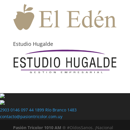
Estudio Hugalde
2903 0146
097 44 1899
Río Branco 1483
contacto@pasiontricolor.com.uy
Pasión Tricolor 1010 AM
® #OídosSanos. ¡Nacional