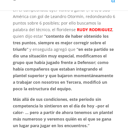
NACIONAL
derrotó a Defensor por 3 a 1, en su debut
en el campeonato; ayer volvió a ganar (1 a 0) a Sud
América con gol de Leandro Otormín, redondeando 6
puntos sobre 6 posibles; por ello buscamos la
palabra del técnico, el floridense
RUDY RODRIGUEZ
,
quien dijo estar
“contento de haber obtenido los
tres puntos, siempre es mejor corregir sobre el
triunfo”
y enseguida agregó que
“en este partido se
dio una situación muy especial, modificamos el
grupo que había jugado frente a Defensor; como
había compañeros que estaban integrando el
plantel superior y que bajaron momentáneamente
a trabajar con nosotros en Tercera, modificó un
poco la estructura del equipo.
Más allá de sus condiciones, este período sin
competencia lo sintieron en el día de hoy –por el
calor- … pero a partir de ahora tenemos un plantel
más numeroso y veremos quién es el que se gana
un lugar para jugar en los encuentros.”