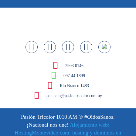
2903 0146
097 44 1899
Río Branco 1483
contacto@pasiontricolor.com.uy
Pasión Tricolor 1010 AM
® #OídosSanos.
¡Nacional nos une!
Alojamiento web:
HostingMontevideo.com, hosting y dominios en