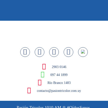
2903 0146
097 44 1899
Río Branco 1483
contacto@pasiontricolor.com.uy
Pasión Tricolor 1010 AM
® #OídosSanos.