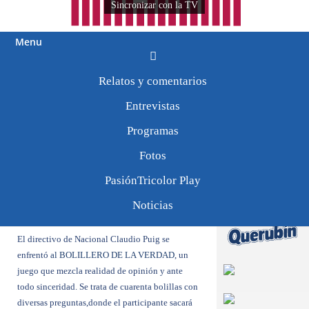
Sincronizar con la TV
Menu
Tweets by
Relatos y comentarios
PasionTricolor1
Puig en el Bolillero de
Entrevistas
la Verdad
Programas
Fotos
24/1111
PasiónTricolor Play
Noticias
El directivo de Nacional Claudio Puig se
enfrentó
al BOLILLERO DE LA VERDAD
, un
juego que mezcla realidad de opinión y ante
todo sinceridad. Se trata de cuarenta bolillas con
diversas preguntas,donde el participante sacará